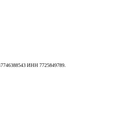
147746388543 ИНН 7725849789.