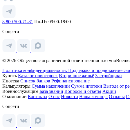
8 800 500-71-81
Пн-Пт 09:00-18:00
Соцсети
© 2026 Общество с ограниченной ответственностью «поВоенке
Политика конфиденциальности.
Поддержка и продвижение сай
Купить
Каталог новостроек
Вторичное жильё
Застройщики
Ипотека
Список банков
Рефинансирование
Калькуляторы
Сумма накоплений
Сумма ипотеки
Выгода от р
Военнослужащим
База знаний
Вопросы и ответы
Акции
О компании
Контакты
О нас
Новости
Наша команда
Отзывы
Г
Соцсети