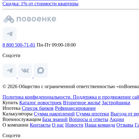
Скидка: 1% от стоимости квартиры
8 800 500-71-81
Пн-Пт 09:00-18:00
Соцсети
© 2026 Общество с ограниченной ответственностью «поВоенке
Политика конфиденциальности.
Поддержка и продвижение сай
Купить
Каталог новостроек
Вторичное жильё
Застройщики
Ипотека
Список банков
Рефинансирование
Калькуляторы
Сумма накоплений
Сумма ипотеки
Выгода от р
Военнослужащим
База знаний
Вопросы и ответы
Акции
О компании
Контакты
О нас
Новости
Наша команда
Отзывы
Г
Соцсети