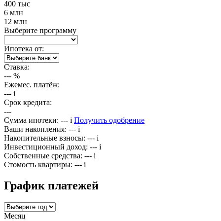
400 тыс
6 млн
12 млн
Выберите программу
Ипотека от:
Ставка:
---
%
Ежемес. платёж:
---
i
Срок кредита:
---
Сумма ипотеки:
---
i
Получить одобрение
Ваши накопления:
---
i
Накопительные взносы:
---
i
Инвестиционный доход:
---
i
Собственные средства:
---
i
Стомость квартиры:
---
i
График платежей
Месяц