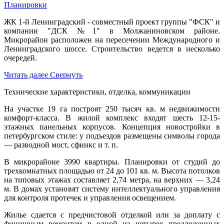
Планировки
ЖК 1-й Ленинградский - совместный проект группы "ФСК" и
компании "ДСК №1" в Молжаниновском районе.
Микрорайон расположен на пересечении Международного и
Ленинградского шоссе. Строительство ведется в несколько
очередей.
Читать далее
Свернуть
Технические характеристики, отделка, коммуникации
На участке 19 га построят 250 тысяч кв. м недвижимости
комфорт-класса. В жилой комплекс входят шесть 12-15-
этажных панельных корпусов. Концепция новостройки в
петербургском стиле: у подъездов размещены символы города
— разводной мост, сфинкс и т. п.
В микрорайоне 3990 квартиры. Планировки от студий до
трехкомнатных площадью от 24 до 101 кв. м. Высота потолков
на типовых этажах составляет 2,74 метра, на верхних — 3,24
м. В домах установят систему интеллектуального управления
для контроля протечек и управления освещением.
Жилье сдается с предчистовой отделкой или за доплату с
финишным ремонтом в одной из четырех предложенных