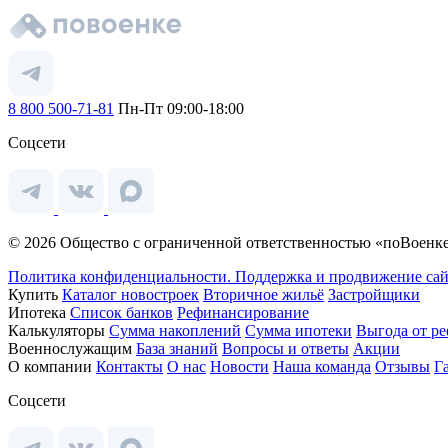
8 800 500-71-81
Пн-Пт 09:00-18:00
Соцсети
© 2026 Общество с ограниченной ответственностью «поВоенке
Политика конфиденциальности.
Поддержка и продвижение сай
Купить
Каталог новостроек
Вторичное жильё
Застройщики
Ипотека
Список банков
Рефинансирование
Калькуляторы
Сумма накоплений
Сумма ипотеки
Выгода от р
Военнослужащим
База знаний
Вопросы и ответы
Акции
О компании
Контакты
О нас
Новости
Наша команда
Отзывы
Г
Соцсети