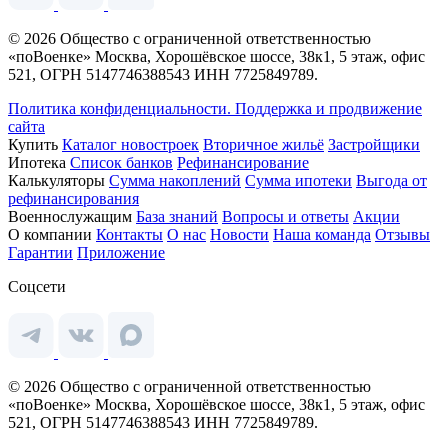
© 2026 Общество с ограниченной ответственностью
«поВоенке» Москва, Хорошёвское шоссе, 38к1, 5 этаж, офис
521, ОГРН 5147746388543 ИНН 7725849789.
Политика конфиденциальности.
Поддержка и продвижение
сайта
Купить
Каталог новостроек
Вторичное жильё
Застройщики
Ипотека
Список банков
Рефинансирование
Калькуляторы
Сумма накоплений
Сумма ипотеки
Выгода от
рефинансирования
Военнослужащим
База знаний
Вопросы и ответы
Акции
О компании
Контакты
О нас
Новости
Наша команда
Отзывы
Гарантии
Приложение
Соцсети
© 2026 Общество с ограниченной ответственностью
«поВоенке» Москва, Хорошёвское шоссе, 38к1, 5 этаж, офис
521, ОГРН 5147746388543 ИНН 7725849789.