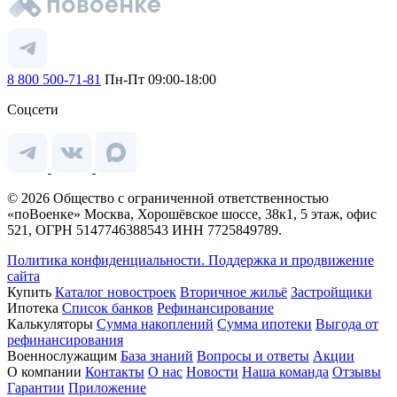
8 800 500-71-81
Пн-Пт 09:00-18:00
Соцсети
© 2026 Общество с ограниченной ответственностью
«поВоенке» Москва, Хорошёвское шоссе, 38к1, 5 этаж, офис
521, ОГРН 5147746388543 ИНН 7725849789.
Политика конфиденциальности.
Поддержка и продвижение
сайта
Купить
Каталог новостроек
Вторичное жильё
Застройщики
Ипотека
Список банков
Рефинансирование
Калькуляторы
Сумма накоплений
Сумма ипотеки
Выгода от
рефинансирования
Военнослужащим
База знаний
Вопросы и ответы
Акции
О компании
Контакты
О нас
Новости
Наша команда
Отзывы
Гарантии
Приложение