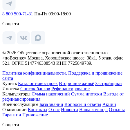
8 800 500-71-81
Пн-Пт 09:00-18:00
Соцсети
© 2026 Общество с ограниченной ответственностью
«поВоенке» Москва, Хорошёвское шоссе, 38к1, 5 этаж, офис
521, ОГРН 5147746388543 ИНН 7725849789.
Политика конфиденциальности.
Поддержка и продвижение
сайта
Купить
Каталог новостроек
Вторичное жильё
Застройщики
Ипотека
Список банков
Рефинансирование
Калькуляторы
Сумма накоплений
Сумма ипотеки
Выгода от
рефинансирования
Военнослужащим
База знаний
Вопросы и ответы
Акции
О компании
Контакты
О нас
Новости
Наша команда
Отзывы
Гарантии
Приложение
Соцсети