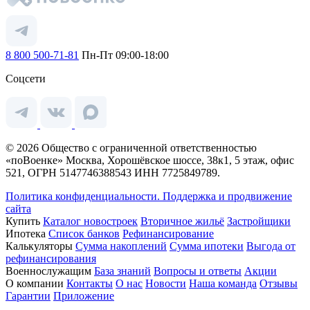
8 800 500-71-81
Пн-Пт 09:00-18:00
Соцсети
© 2026 Общество с ограниченной ответственностью
«поВоенке» Москва, Хорошёвское шоссе, 38к1, 5 этаж, офис
521, ОГРН 5147746388543 ИНН 7725849789.
Политика конфиденциальности.
Поддержка и продвижение
сайта
Купить
Каталог новостроек
Вторичное жильё
Застройщики
Ипотека
Список банков
Рефинансирование
Калькуляторы
Сумма накоплений
Сумма ипотеки
Выгода от
рефинансирования
Военнослужащим
База знаний
Вопросы и ответы
Акции
О компании
Контакты
О нас
Новости
Наша команда
Отзывы
Гарантии
Приложение