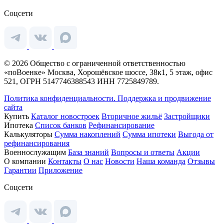
Соцсети
© 2026 Общество с ограниченной ответственностью
«поВоенке» Москва, Хорошёвское шоссе, 38к1, 5 этаж, офис
521, ОГРН 5147746388543 ИНН 7725849789.
Политика конфиденциальности.
Поддержка и продвижение
сайта
Купить
Каталог новостроек
Вторичное жильё
Застройщики
Ипотека
Список банков
Рефинансирование
Калькуляторы
Сумма накоплений
Сумма ипотеки
Выгода от
рефинансирования
Военнослужащим
База знаний
Вопросы и ответы
Акции
О компании
Контакты
О нас
Новости
Наша команда
Отзывы
Гарантии
Приложение
Соцсети