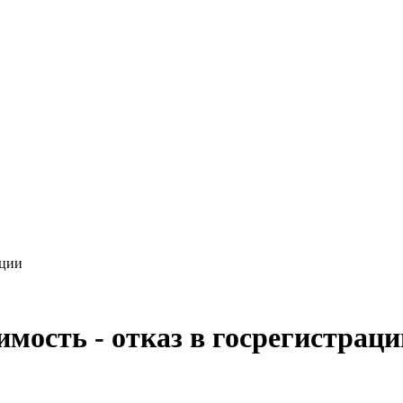
ации
мость - отказ в госрегистраци