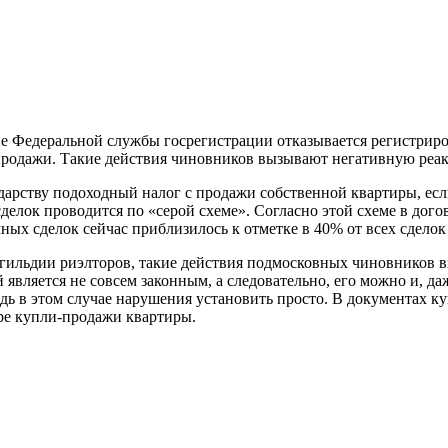
ие Федеральной службы госрегистрации отказывается
регистриро
-продажи. Такие действия чиновников вызывают негативную реа
дарству подоходный налог с продажи собственной квартиры, если 
сделок проводится по «серой схеме». Согласно этой схеме в дого
ечных сделок сейчас приблизилось к отметке в 40% от всех сде
гильдии риэлторов, такие действия подмосковных чиновников в
является не совсем законным, а следовательно, его можно и, да
едь в этом случае нарушения установить просто. В документах ку
оре купли-продажи квартиры.