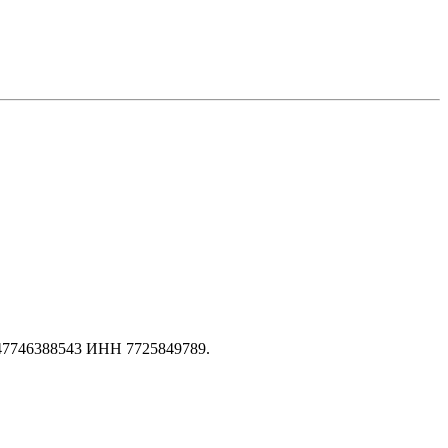
147746388543 ИНН 7725849789.