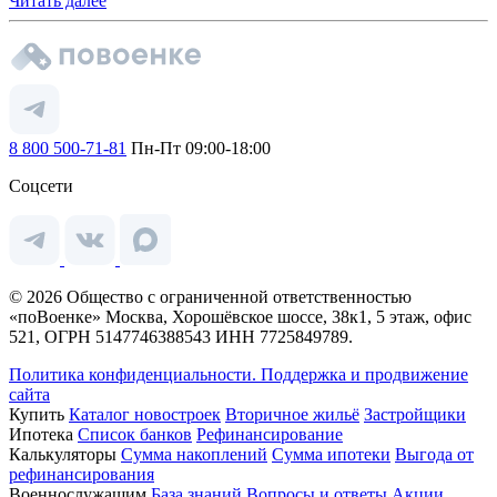
Читать далее
8 800 500-71-81
Пн-Пт 09:00-18:00
Соцсети
© 2026 Общество с ограниченной ответственностью
«поВоенке» Москва, Хорошёвское шоссе, 38к1, 5 этаж, офис
521, ОГРН 5147746388543 ИНН 7725849789.
Политика конфиденциальности.
Поддержка и продвижение
сайта
Купить
Каталог новостроек
Вторичное жильё
Застройщики
Ипотека
Список банков
Рефинансирование
Калькуляторы
Сумма накоплений
Сумма ипотеки
Выгода от
рефинансирования
Военнослужащим
База знаний
Вопросы и ответы
Акции