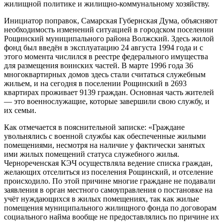
жилищной политике и жилищно-коммунальному хозяйству.
Инициатор поправок, Самарская Губернская Дума, объясняют
необходимость изменений ситуацией в городском поселении
Рощинский муниципального района Волжский. Здесь жилой
фонд был введён в эксплуатацию 24 августа 1994 года и с
этого момента числился в реестре федерального имущества
для размещения воинских частей. В марте 1996 года 36
многоквартирных домов здесь стали считаться служебным
жильем, и на сегодня в поселении Рощинский в 2693
квартирах проживает 9139 граждан. Основная часть жителей
— это военнослужащие, которые завершили свою службу, и
их семьи.
Как отмечается в пояснительной записке: «Граждане
увольнялись с военной службы как обеспеченные жилыми
помещениями, несмотря на наличие у фактически занятых
ими жилых помещений статуса служебного жилья.
Чернореченская КЭЧ осуществляла ведение списка граждан,
желающих отселиться из поселения Рощинский, и отселение
происходило. По этой причине многие граждане не подавали
заявления в орган местного самоуправления о постановке на
учёт нуждающихся в жилых помещениях, так как жилые
помещения муниципального жилищного фонда по договорам
социального найма вообще не предоставлялись по причине их