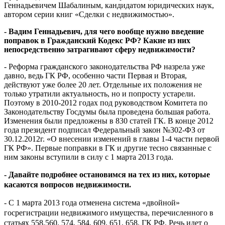
Геннадьевичем Шабалиным, кандидатом юридических наук,
автором серии книг «Сделки с недвижимостью».
- Вадим Геннадьевич, для чего вообще нужно введение
поправок в Гражданский Кодекс РФ? Какие из них
непосредственно затрагивают сферу недвижимости?
- Реформа гражданского законодательства РФ назрела уже
давно, ведь ГК РФ, особенно части Первая и Вторая,
действуют уже более 20 лет. Отдельные их положения не
только утратили актуальность, но и попросту устарели.
Поэтому в 2010-2012 годах под руководством Комитета по
Законодательству Госдумы была проведена большая работа.
Изменения были предложены в 830 статей ГК. В конце 2012
года президент подписал Федеральный закон №302-ФЗ от
30.12.2012г. «О внесении изменений в главы 1-4 части первой
ГК РФ». Первые поправки в ГК и другие тесно связанные с
ним законы вступили в силу с 1 марта 2013 года.
- Давайте подробнее ос
тановимся на тех из них, которые
касаются вопросов недвижимости.
- С 1 марта 2013 года отменена система «двойной»
госрегистрации недвижимого имущества, перечисленного в
статьях 558,560, 574, 584, 609, 651, 658, ГК РФ. Речь идет о