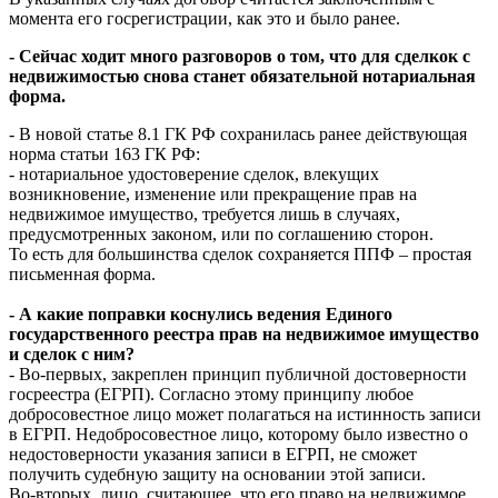
момента его госрегистрации, как это и было ранее.
- Сейчас ходит много разговоров о том, что для сделкок с
недвижимостью снова станет обязательной нотариальная
форма.
- В новой статье 8.1 ГК РФ сохранилась ранее действующая
норма статьи 163 ГК РФ:
- нотариальное удостоверение сделок, влекущих
возникновение, изменение или прекращение прав на
недвижимое имущество, требуется лишь в случаях,
предусмотренных законом, или по соглашению сторон.
То есть для большинства сделок сохраняется ППФ – простая
письменная форма.
- А какие поправки коснулись ведения Единого
государственного реестра прав на недвижимое имущество
и сделок с ним?
- Во-первых, закреплен принцип публичной достоверности
госреестра (ЕГРП). Согласно этому принципу любое
добросовестное лицо может полагаться на истинность записи
в ЕГРП. Недобросовестное лицо, которому было известно о
недостоверности указания записи в ЕГРП, не сможет
получить судебную защиту на основании этой записи.
Во-вторых, лицо, считающее, что его право на недвижимое