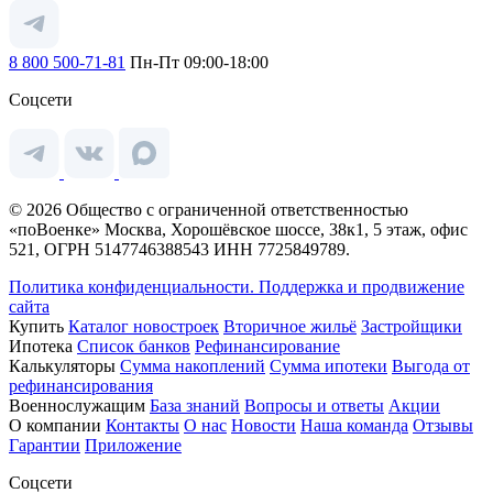
8 800 500-71-81
Пн-Пт 09:00-18:00
Соцсети
© 2026 Общество с ограниченной ответственностью
«поВоенке» Москва, Хорошёвское шоссе, 38к1, 5 этаж, офис
521, ОГРН 5147746388543 ИНН 7725849789.
Политика конфиденциальности.
Поддержка и продвижение
сайта
Купить
Каталог новостроек
Вторичное жильё
Застройщики
Ипотека
Список банков
Рефинансирование
Калькуляторы
Сумма накоплений
Сумма ипотеки
Выгода от
рефинансирования
Военнослужащим
База знаний
Вопросы и ответы
Акции
О компании
Контакты
О нас
Новости
Наша команда
Отзывы
Гарантии
Приложение
Соцсети