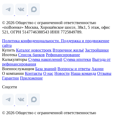
© 2026 Общество с ограниченной ответственностью
«поВоенке» Москва, Хорошёвское шоссе, 38к1, 5 этаж, офис
521, ОГРН 5147746388543 ИНН 7725849789.
Политика конфиденциальности.
Поддержка и продвижение
сайта
Купить
Каталог новостроек
Вторичное жильё
Застройщики
Ипотека
Список банков
Рефинансирование
Калькуляторы
Сумма накоплений
Сумма ипотеки
Выгода от
рефинансирования
Военнослужащим
База знаний
Вопросы и ответы
Акции
О компании
Контакты
О нас
Новости
Наша команда
Отзывы
Гарантии
Приложение
Соцсети
© 2026 Общество с ограниченной ответственностью