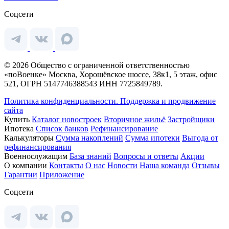
Соцсети
© 2026 Общество с ограниченной ответственностью
«поВоенке» Москва, Хорошёвское шоссе, 38к1, 5 этаж, офис
521, ОГРН 5147746388543 ИНН 7725849789.
Политика конфиденциальности.
Поддержка и продвижение
сайта
Купить
Каталог новостроек
Вторичное жильё
Застройщики
Ипотека
Список банков
Рефинансирование
Калькуляторы
Сумма накоплений
Сумма ипотеки
Выгода от
рефинансирования
Военнослужащим
База знаний
Вопросы и ответы
Акции
О компании
Контакты
О нас
Новости
Наша команда
Отзывы
Гарантии
Приложение
Соцсети