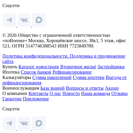
Соцсети
© 2026 Общество с ограниченной ответственностью
«поВоенке» Москва, Хорошёвское шоссе, 38к1, 5 этаж, офис
521, ОГРН 5147746388543 ИНН 7725849789.
Политика конфиденциальности.
Поддержка и продвижение
сайта
Купить
Каталог новостроек
Вторичное жильё
Застройщики
Ипотека
Список банков
Рефинансирование
Калькуляторы
Сумма накоплений
Сумма ипотеки
Выгода от
рефинансирования
Военнослужащим
База знаний
Вопросы и ответы
Акции
О компании
Контакты
О нас
Новости
Наша команда
Отзывы
Гарантии
Приложение
Соцсети