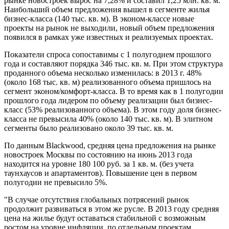
рынке новостроек вырос на 7,28% и составил 1,25 млн. кв. м.
Наибольший объем предложения вышел в сегменте жилья
бизнес-класса (140 тыс. кв. м). В эконом-классе новые
проекты на рынок не выходили, новый объем предложения
появился в рамках уже известных и реализуемых проектах.
Показатели спроса сопоставимы с 1 полугодием прошлого
года и составляют порядка 346 тыс. кв. м. При этом структура
проданного объема несколько изменилась: в 2013 г. 48%
(около 168 тыс. кв. м) реализованного объема пришлось на
сегмент эконом/комфорт-класса. В то время как в 1 полугодии
прошлого года лидером по объему реализации был бизнес-
класс (53% реализованного объема). В этом году доля бизнес-
класса не превысила 40% (около 140 тыс. кв. м). В элитном
сегменты было реализовано около 39 тыс. кв. м.
По данным Blackwood, средняя цена предложения на рынке
новостроек Москвы по состоянию на июнь 2013 года
находится на уровне 180 100 руб. за 1 кв. м. (без учета
таунхаусов и апартаментов). Повышение цен в первом
полугодии не превысило 5%.
"В случае отсутствия глобальных потрясений рынок
продолжит развиваться в этом же русле. В 2013 году средняя
цена на жилье будут оставаться стабильной с возможным
ростом на уровне инфляции, по отдельным проектам