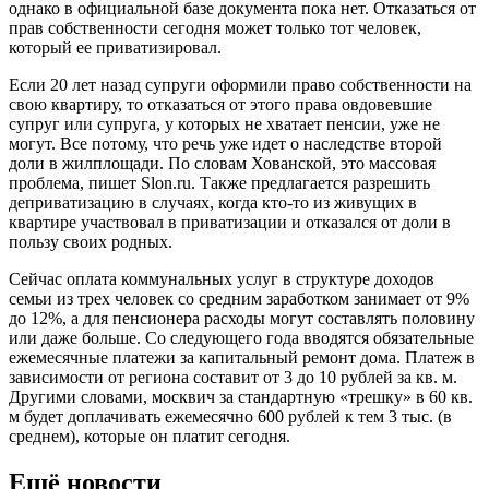
однако в официальной базе документа пока нет. Отказаться от
прав собственности сегодня может только тот человек,
который ее приватизировал.
Если 20 лет назад супруги оформили право собственности на
свою квартиру, то отказаться от этого права овдовевшие
супруг или супруга, у которых не хватает пенсии, уже не
могут. Все потому, что речь уже идет о наследстве второй
доли в жилплощади. По словам Хованской, это массовая
проблема, пишет Slon.ru. Также предлагается разрешить
деприватизацию в случаях, когда кто-то из живущих в
квартире участвовал в приватизации и отказался от доли в
пользу своих родных.
Сейчас оплата коммунальных услуг в структуре доходов
семьи из трех человек со средним заработком занимает от 9%
до 12%, а для пенсионера расходы могут составлять половину
или даже больше. Со следующего года вводятся обязательные
ежемесячные платежи за капитальный ремонт дома. Платеж в
зависимости от региона составит от 3 до 10 рублей за кв. м.
Другими словами, москвич за стандартную «трешку» в 60 кв.
м будет доплачивать ежемесячно 600 рублей к тем 3 тыс. (в
среднем), которые он платит сегодня.
Ещё новости