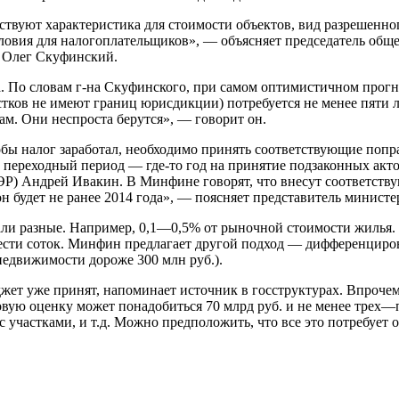
ствуют характеристика для стоимости объектов, вид разрешенног
ловия для налогоплательщиков», — объясняет председатель обще
 Олег Скуфинский.
По словам г-на Скуфинского, при самом оптимистичном прогнозе
астков не имеют границ юрисдикции) потребуется не менее пяти
ам. Они неспроста берутся», — говорит он.
тобы налог заработал, необходимо принять соответствующие попр
с переходный период — где-то год на принятие подзаконных акто
) Андрей Ивакин. В Минфине говорят, что внесут соответствую
он будет не ранее 2014 года», — поясняет представитель министе
чали разные. Например, 0,1—0,5% от рыночной стоимости жилья.
 шести соток. Минфин предлагает другой подход — дифференциро
едвижимости дороже 300 млн руб.).
жет уже принят, напоминает источник в госструктурах. Впрочем, 
овую оценку может понадобиться 70 млрд руб. и не менее трех—
 участками, и т.д. Можно предположить, что все это потребует