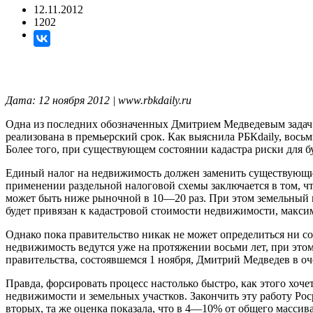
12.11.2012
1202
Дата: 12 ноября 2012 | www.rbkdaily.ru
Одна из последних обозначенных Дмитрием Медведевым задач п
реализована в премьерский срок. Как выяснила РБКdaily, вось
Более того, при существующем состоянии кадастра риски для
Единый налог на недвижимость должен заменить существующие
применении раздельной налоговой схемы заключается в том, чт
может быть ниже рыночной в 10—20 раз. При этом земельный н
будет привязан к кадастровой стоимости недвижимости, макс
Однако пока правительство никак не может определиться ни со
недвижимость ведутся уже на протяжении восьми лет, при этом
правительства, состоявшемся 1 ноября, Дмитрий Медведев в оч
Правда, форсировать процесс настолько быстро, как этого хоче
недвижимости и земельных участков. Закончить эту работу Рос
вторых, та же оценка показала, что в 4—10% от общего массив