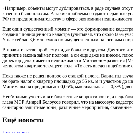
«Например, объекты могут дублироваться, в ряде случаев отсут
качество было плохим. А такие проблемы создают неравные ус
РФ по предпринимательству в сфере экономики недвижимости
Еще один существенный момент — это формирование кадастра. 
создания полноценного кадастра (учитывая, что около 60% уч
У нас сейчас 3,6 млн судов по имущественным налоговым спор
В правительстве проблему видят больше в другом. Для того ч
принятие закона займет полгода, а он еще даже не внесен, плю
директор департамента недвижимости Минэкономразвития (МЭР
четвертом квартале текущего года. «То есть введен в действие 
Пока также не решен вопрос со ставкой налога. Варианты зву
не брать налог с квартир площадью до 55 кв. м и участков до
Минимальная предполагает 0,05%, максимальная — 0,3% (для н
Необходимо учесть и все бюджетные корректировки, а ведь бюд
глава МЭР Андрей Белоусов говорил, что на массовую кадастр
санитарно-защитные зоны, различные мероприятия, связанные с
Ещё новости
Показать все