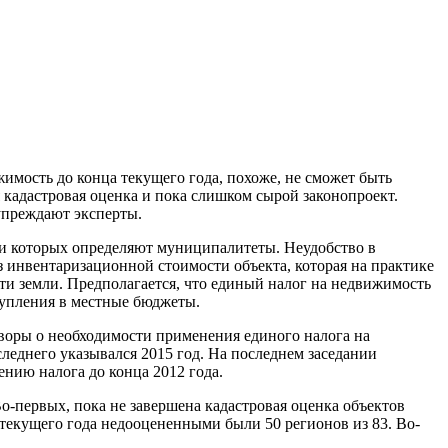
мость до конца текущего года, похоже, не сможет быть
 кадастровая оценка и пока слишком сырой законопроект.
упреждают эксперты.
ки которых определяют муниципалитеты. Неудобство в
з инвентаризационной стоимости объекта, которая на практике
ти земли. Предполагается, что единый налог на недвижимость
тупления в местные бюджеты.
говоры о необходимости применения единого налога на
леднего указывался 2015 год. На последнем заседании
ению налога до конца 2012 года.
Во-первых, пока не завершена кадастровая оценка объектов
я текущего года недооцененными были 50 регионов из 83. Во-