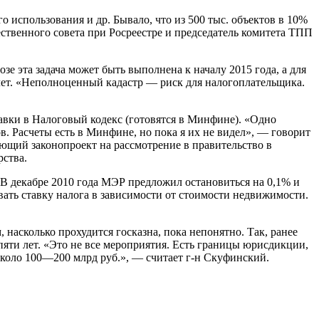
о использования и др. Бывало, что из 500 тыс. объектов в 10%
ственного совета при Росреестре и председатель комитета ТПП
 эта задача может быть выполнена к началу 2015 года, а для
 лет. «Неполноценный кадастр — риск для налогоплательщика.
авки в Налоговый кодекс (готовятся в Минфине). «Одно
в. Расчеты есть в Минфине, но пока я их не видел», — говорит
щий законопроект на рассмотрение в правительство в
рства.
 В декабре 2010 года МЭР предложил остановиться на 0,1% и
вать ставку налога в зависимости от стоимости недвижимости.
насколько прохудится госказна, пока непонятно. Так, ранее
пяти лет. «Это не все мероприятия. Есть границы юрисдикции,
 около 100—200 млрд руб.», — считает г-н Скуфинский.