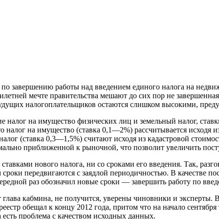
о завершению работы над введением единого налога на недвижи
милетней мечте правительства мешают до сих пор не завершенная
 будущих налогоплательщиков остаются слишком высокими, пред
 налог на имущество физических лиц и земельный налог, став
о налог на имущество (ставка 0,1—2%) рассчитывается исходя и
алог (ставка 0,3—1,5%) считают исходя из кадастровой стоимос
имально приближенной к рыночной, что позволит увеличить пос
 ставками нового налога, ни со сроками его введения. Так, раз
 сроки передвигаются с заядлой периодичностью. В качестве пос
ередной раз обозначил новые сроки — завершить работу по введ
т глава кабмина, не получится, уверены чиновники и эксперты. 
реестр обещал к концу 2012 года, притом что на начало сентябр
а есть проблема с качеством исходных данных.