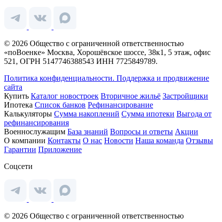
© 2026 Общество с ограниченной ответственностью
«поВоенке» Москва, Хорошёвское шоссе, 38к1, 5 этаж, офис
521, ОГРН 5147746388543 ИНН 7725849789.
Политика конфиденциальности.
Поддержка и продвижение
сайта
Купить
Каталог новостроек
Вторичное жильё
Застройщики
Ипотека
Список банков
Рефинансирование
Калькуляторы
Сумма накоплений
Сумма ипотеки
Выгода от
рефинансирования
Военнослужащим
База знаний
Вопросы и ответы
Акции
О компании
Контакты
О нас
Новости
Наша команда
Отзывы
Гарантии
Приложение
Соцсети
© 2026 Общество с ограниченной ответственностью