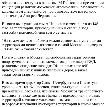
облас-ти архитектуры в парке им. М.Горького на презентации
концепции развития московской агломе-рации, разработанной
коллективом специалистов под руководством известного
архитектора Анд-рей Чернихова.
В своем выступлении сам А.Чернихов отметил, что из 148
тыс. га территорий, присоединенных к столице, под
застройку приспособлены всего 22 тыс. га.
"На самом деле, эти объемы можно сравнить с пустующими
территориями непосредственно в са-мой Москве - примерно
18 тыс. га", - сказал архитектор.
По его словам, в Москве под свободными территориями
подразумеваются так называемые товар-ные дворы РЖД,
различные складские площади "банановых королей",
присоединенных к линиям железных дорог, а также
территории старых промзон.
В то же время директор Санкт-Петербургского Института
урбаники Антон Финогенов, также вы-ступивший на
презентации, рассказал, что спасти Москву от транспортного
коллапса, а также сде-лать эффект от присоединения новых
территорий к столице максимальным можно лишь за счет
переформатирования имеющихся территорий в самой Москве.