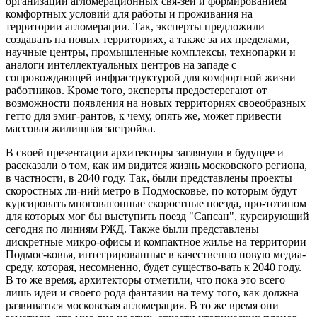
организации агломерационных свя-зей и формированием
комфортных условий для работы и проживания на
территории агломерации. Так, эксперты предложили
создавать на новых территориях, а также за их пределами,
научные центры, промышленные комплексы, технопарки и
аналоги интеллектуальных центров на западе с
сопровождающей инфраструктурой для комфортной жизни
работников. Кроме того, эксперты предостерегают от
возможности появления на новых территориях своеобразных
гетто для эмиг-рантов, к чему, опять же, может привести
массовая жилищная застройка.
В своей презентации архитекторы заглянули в будущее и
рассказали о том, как им видится жизнь московского региона,
в частности, в 2040 году. Так, были представлены проекты
скоростных ли-ний метро в Подмосковье, по которым будут
курсировать многовагонные скоростные поезда, про-тотипом
для которых мог бы выступить поезд "Сапсан", курсирующий
сегодня по линиям РЖД. Также были представлены
дискретные микро-офисы и компактное жилье на территории
Подмос-ковья, интегрированные в качественно новую медиа-
среду, которая, несомненно, будет существо-вать к 2040 году.
В то же время, архитекторы отметили, что пока это всего
лишь идеи и своего рода фантазии на тему того, как должна
развиваться московская агломерация. В то же время они