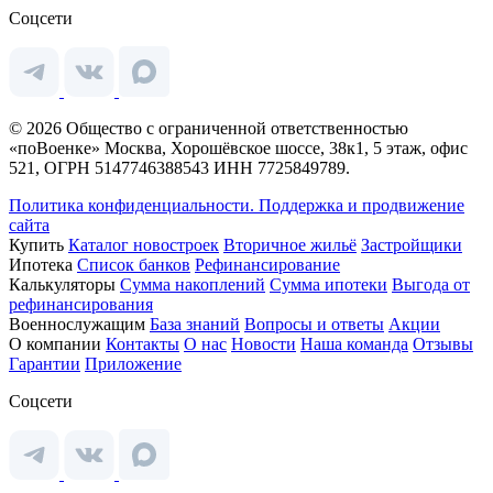
Соцсети
© 2026 Общество с ограниченной ответственностью
«поВоенке» Москва, Хорошёвское шоссе, 38к1, 5 этаж, офис
521, ОГРН 5147746388543 ИНН 7725849789.
Политика конфиденциальности.
Поддержка и продвижение
сайта
Купить
Каталог новостроек
Вторичное жильё
Застройщики
Ипотека
Список банков
Рефинансирование
Калькуляторы
Сумма накоплений
Сумма ипотеки
Выгода от
рефинансирования
Военнослужащим
База знаний
Вопросы и ответы
Акции
О компании
Контакты
О нас
Новости
Наша команда
Отзывы
Гарантии
Приложение
Соцсети