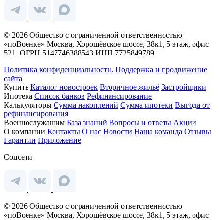
© 2026 Общество с ограниченной ответственностью
«поВоенке» Москва, Хорошёвское шоссе, 38к1, 5 этаж, офис
521, ОГРН 5147746388543 ИНН 7725849789.
Политика конфиденциальности.
Поддержка и продвижение
сайта
Купить
Каталог новостроек
Вторичное жильё
Застройщики
Ипотека
Список банков
Рефинансирование
Калькуляторы
Сумма накоплений
Сумма ипотеки
Выгода от
рефинансирования
Военнослужащим
База знаний
Вопросы и ответы
Акции
О компании
Контакты
О нас
Новости
Наша команда
Отзывы
Гарантии
Приложение
Соцсети
© 2026 Общество с ограниченной ответственностью
«поВоенке» Москва, Хорошёвское шоссе, 38к1, 5 этаж, офис