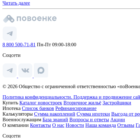
Читать далее
8 800 500-71-81
Пн-Пт 09:00-18:00
Соцсети
© 2026 Общество с ограниченной ответственностью «поВоенке
Политика конфиденциальности.
Поддержка и продвижение сай
Купить
Каталог новостроек
Вторичное жильё
Застройщики
Ипотека
Список банков
Рефинансирование
Калькуляторы
Сумма накоплений
Сумма ипотеки
Выгода от р
Военнослужащим
База знаний
Вопросы и ответы
Акции
О компании
Контакты
О нас
Новости
Наша команда
Отзывы
Г
Соцсети