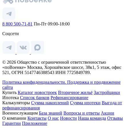
8 800 500-71-81
Пн-Пт 09:00-18:00
Соцсети
© 2026 Общество с ограниченной ответственностью
«поВоенке» Москва, Хорошёвское шоссе, 38к1, 5 этаж, офис
521, ОГРН 5147746388543 ИНН 7725849789.
Политика конфиденциальности.
Поддержка и продвижение
сайта
Купить
Каталог новостроек
Вторичное жильё
Застройщики
Ипотека
Список банков
Рефинансирование
Калькуляторы
Сумма накоплений
Сумма ипотеки
Выгода от
рефинансирования
Военнослужащим
База знаний
Вопросы и ответы
Акции
О компании
Контакты
О нас
Новости
Наша команда
Отзывы
Гарантии
Приложение