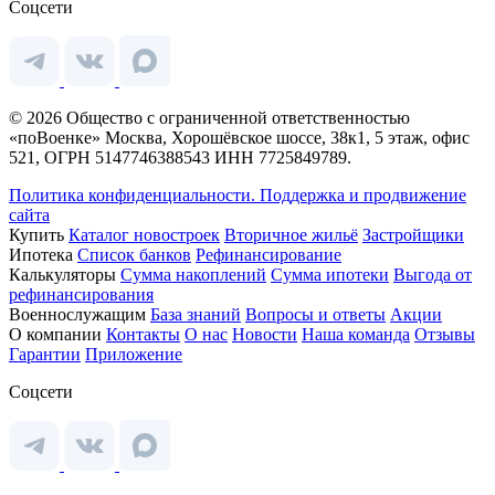
Соцсети
© 2026 Общество с ограниченной ответственностью
«поВоенке» Москва, Хорошёвское шоссе, 38к1, 5 этаж, офис
521, ОГРН 5147746388543 ИНН 7725849789.
Политика конфиденциальности.
Поддержка и продвижение
сайта
Купить
Каталог новостроек
Вторичное жильё
Застройщики
Ипотека
Список банков
Рефинансирование
Калькуляторы
Сумма накоплений
Сумма ипотеки
Выгода от
рефинансирования
Военнослужащим
База знаний
Вопросы и ответы
Акции
О компании
Контакты
О нас
Новости
Наша команда
Отзывы
Гарантии
Приложение
Соцсети