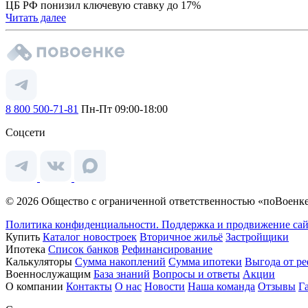
ЦБ РФ понизил ключевую ставку до 17%
Читать далее
8 800 500-71-81
Пн-Пт 09:00-18:00
Соцсети
© 2026 Общество с ограниченной ответственностью «поВоенке
Политика конфиденциальности.
Поддержка и продвижение сай
Купить
Каталог новостроек
Вторичное жильё
Застройщики
Ипотека
Список банков
Рефинансирование
Калькуляторы
Сумма накоплений
Сумма ипотеки
Выгода от р
Военнослужащим
База знаний
Вопросы и ответы
Акции
О компании
Контакты
О нас
Новости
Наша команда
Отзывы
Г