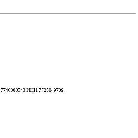
147746388543 ИНН 7725849789.