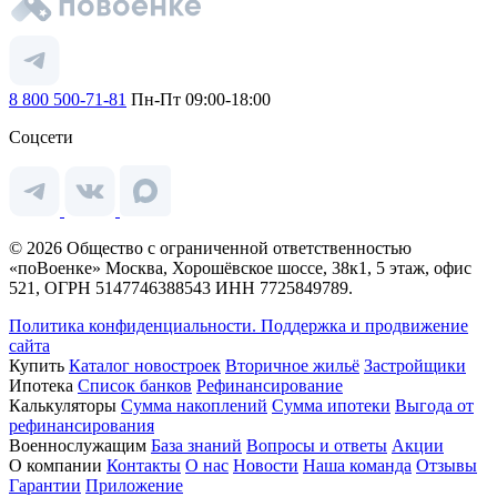
8 800 500-71-81
Пн-Пт 09:00-18:00
Соцсети
© 2026 Общество с ограниченной ответственностью
«поВоенке» Москва, Хорошёвское шоссе, 38к1, 5 этаж, офис
521, ОГРН 5147746388543 ИНН 7725849789.
Политика конфиденциальности.
Поддержка и продвижение
сайта
Купить
Каталог новостроек
Вторичное жильё
Застройщики
Ипотека
Список банков
Рефинансирование
Калькуляторы
Сумма накоплений
Сумма ипотеки
Выгода от
рефинансирования
Военнослужащим
База знаний
Вопросы и ответы
Акции
О компании
Контакты
О нас
Новости
Наша команда
Отзывы
Гарантии
Приложение