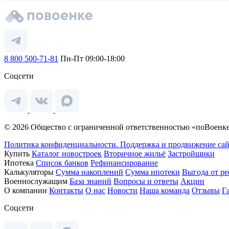
8 800 500-71-81
Пн-Пт 09:00-18:00
Соцсети
© 2026 Общество с ограниченной ответственностью «поВоенке
Политика конфиденциальности.
Поддержка и продвижение сай
Купить
Каталог новостроек
Вторичное жильё
Застройщики
Ипотека
Список банков
Рефинансирование
Калькуляторы
Сумма накоплений
Сумма ипотеки
Выгода от р
Военнослужащим
База знаний
Вопросы и ответы
Акции
О компании
Контакты
О нас
Новости
Наша команда
Отзывы
Г
Соцсети