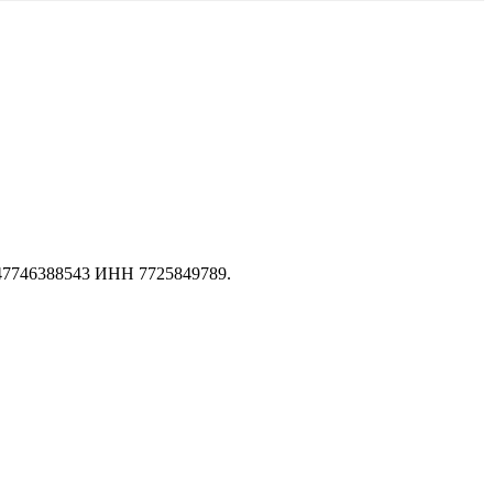
147746388543 ИНН 7725849789.