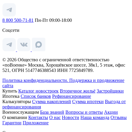
8 800 500-71-81
Пн-Пт 09:00-18:00
Соцсети
© 2026 Общество с ограниченной ответственностью
«поВоенке» Москва, Хорошёвское шоссе, 38к1, 5 этаж, офис
521, ОГРН 5147746388543 ИНН 7725849789.
Политика конфиденциальности.
Поддержка и продвижение
сайта
Купить
Каталог новостроек
Вторичное жильё
Застройщики
Ипотека
Список банков
Рефинансирование
Калькуляторы
Сумма накоплений
Сумма ипотеки
Выгода от
рефинансирования
Военнослужащим
База знаний
Вопросы и ответы
Акции
О компании
Контакты
О нас
Новости
Наша команда
Отзывы
Гарантии
Приложение