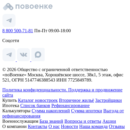
8 800 500-71-81
Пн-Пт 09:00-18:00
Соцсети
© 2026 Общество с ограниченной ответственностью
«поВоенке» Москва, Хорошёвское шоссе, 38к1, 5 этаж, офис
521, ОГРН 5147746388543 ИНН 7725849789.
Политика конфиденциальности.
Поддержка и продвижение
сайта
Купить
Каталог новостроек
Вторичное жильё
Застройщики
Ипотека
Список банков
Рефинансирование
Калькуляторы
Сумма накоплений
Сумма ипотеки
Выгода от
рефинансирования
Военнослужащим
База знаний
Вопросы и ответы
Акции
О компании
Контакты
О нас
Новости
Наша команда
Отзывы