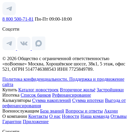
8 800 500-71-81
Пн-Пт 09:00-18:00
Соцсети
© 2026 Общество с ограниченной ответственностью
«поВоенке» Москва, Хорошёвское шоссе, 38к1, 5 этаж, офис
521, ОГРН 5147746388543 ИНН 7725849789.
Политика конфиденциальности.
Поддержка и продвижение
сайта
Купить
Каталог новостроек
Вторичное жильё
Застройщики
Ипотека
Список банков
Рефинансирование
Калькуляторы
Сумма накоплений
Сумма ипотеки
Выгода от
рефинансирования
Военнослужащим
База знаний
Вопросы и ответы
Акции
О компании
Контакты
О нас
Новости
Наша команда
Отзывы
Гарантии
Приложение
Соцсети