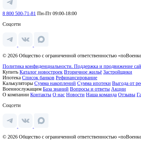
8 800 500-71-81
Пн-Пт 09:00-18:00
Соцсети
© 2026 Общество с ограниченной ответственностью «поВоенке
Политика конфиденциальности.
Поддержка и продвижение сай
Купить
Каталог новостроек
Вторичное жильё
Застройщики
Ипотека
Список банков
Рефинансирование
Калькуляторы
Сумма накоплений
Сумма ипотеки
Выгода от р
Военнослужащим
База знаний
Вопросы и ответы
Акции
О компании
Контакты
О нас
Новости
Наша команда
Отзывы
Г
Соцсети
© 2026 Общество с ограниченной ответственностью «поВоенке