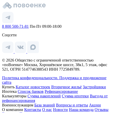
8 800 500-71-81
Пн-Пт 09:00-18:00
Соцсети
© 2026 Общество с ограниченной ответственностью
«поВоенке» Москва, Хорошёвское шоссе, 38к1, 5 этаж, офис
521, ОГРН 5147746388543 ИНН 7725849789.
Политика конфиденциальности.
Поддержка и продвижение
сайта
Купить
Каталог новостроек
Вторичное жильё
Застройщики
Ипотека
Список банков
Рефинансирование
Калькуляторы
Сумма накоплений
Сумма ипотеки
Выгода от
рефинансирования
Военнослужащим
База знаний
Вопросы и ответы
Акции
О компании
Контакты
О нас
Новости
Наша команда
Отзывы