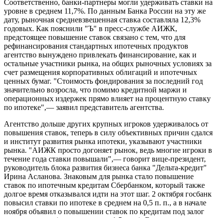
Соответственно, банки-партнеры могли удерживать ставки на
уровне в среднем 11,7%. По данным Банка России на эту же
дату, рыночная средневзвешенная ставка составляла 12,3%
годовых. Как пояснили "Ъ" в пресс-службе АИЖК,
предстоящее повышение ставок связано с тем, что для
рефинансирования стандартных ипотечных продуктов
агентство вынуждено привлекать финансирование, как и
остальные участники рынка, на общих рыночных условиях за
счет размещения корпоративных облигаций и ипотечных
ценных бумаг. "Стоимость фондирования за последний год
значительно возросла, что помимо кредитной маржи и
операционных издержек прямо влияет на процентную ставку
по ипотеке",— заявил представитель агентства.
Агентство дольше других крупных игроков удерживалось от
повышения ставок, теперь в силу объективных причин сдался
и институт развития рынка ипотеки, указывают участники
рынка. "АИЖК просто догоняет рынок, ведь многие игроки в
течение года ставки повышали",— говорит вице-президент,
руководитель блока развития бизнеса банка "Дельта-кредит"
Ирина Асланова. Знаковым для рынка стало повышение
ставок по ипотечным кредитам Сбербанком, который также
долгое время отказывался идти на этот шаг. 2 октября госбанк
повысил ставки по ипотеке в среднем на 0,5 п. п., а в начале
ноября объявил о повышении ставок по кредитам под залог