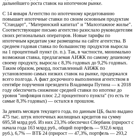
дальнейшего роста ставок на ипотечном рынке.
С 14 января Агентство по ипотечному кредитованию
повышает ипотечные ставки по своим основным продуктам
"Стандарт", "Материнский капитал" и "Малоэтажное жилье".
Соответствующие письмо агентство разослало руководителям
своих региональных операторов. Новые тарифы по
ипотечным кредитам уже размещены на сайте агентства. В
среднем годовая ставка по большинству продуктов выросла
на 1 процентный пункт (п. п.). Так, в частности, минимально
возможная ставка, предлагаемая АИЖК по самому дешевому
своему продукту, выросла с 8,3% годовых до 9,2% годовых.
Таким образом, рекорд, поставленный АИЖК по
установлению самых низких ставок на рынке, продержался
всего полгода. А факт досрочного выполнения агентством в
сентябре поручения президента Владимира Путина — к 2018
году обеспечить снижение средней ставки по ипотеке до
уровня "инфляция плюс 2,2 процентного пункта" (то есть те
самые 8,3% годовых) — остался в прошлом.
За девять месяцев текущего года, по данным ЦБ, было выдано
475 тыс. штук ипотечных жилищных кредитов на сумму
695,58 млрд руб. Из них 23,3% обеспечил Сбербанк (прирост с
начала года 163 млрд руб., общий портфель — 932,6 млрд
руб.), 6,7% — ВТБ 24 (прирост — 47,3%, портфель — 293,2