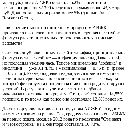
млрд руб.), доля АИЖК составила 6,2% — агентство
рефинансировало 32 396 кредитов на сумму около 43,3 млрд
руб. Доли остальных игроков менее 5% (данные Frank
Research Group).
Повышение ставок по ипотечным продуктам АИЖК
произошло из-за того, что изменилась введенная в сентябре
формула расчета ипотечных ставок, говорится в письме
ведомства.
Согласно опубликованным на сайте тарифам, принципиально
формула осталась той же — инфляция плюс надбавка к ней,
но последняя увеличилась. Теперь минимальная "добавка" к
инфляции — уже 3,1 п. п., а максимальная — 8,45 п. п. (ранее
— 6,7 п. п.). Размер надбавки варьируется в зависимости от
величины первоначального взноса по ипотеке — срока, на
который фиксируется процентная ставка по кредиту, и других
условий. В результате с учетом всех этих надбавок
максимальная ставка по кредиту "Стандарт" составит 14,55%
годовых, в то время как ранее она составляла 12,8% годовых.
До сих пор уровень ставок по продуктам АИЖК был одним
из самых низких на рынке. Так, средняя ставка выкупа АИЖК
за первые девять месяцев 2012 года по продуктам "Стандарт"
и "Новостройка" на 1 сентября составила 10,73%.