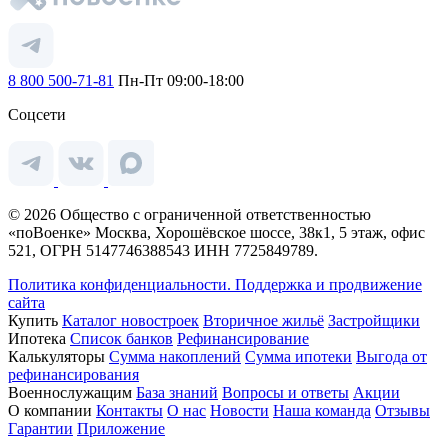
8 800 500-71-81
Пн-Пт 09:00-18:00
Соцсети
© 2026 Общество с ограниченной ответственностью
«поВоенке» Москва, Хорошёвское шоссе, 38к1, 5 этаж, офис
521, ОГРН 5147746388543 ИНН 7725849789.
Политика конфиденциальности.
Поддержка и продвижение
сайта
Купить
Каталог новостроек
Вторичное жильё
Застройщики
Ипотека
Список банков
Рефинансирование
Калькуляторы
Сумма накоплений
Сумма ипотеки
Выгода от
рефинансирования
Военнослужащим
База знаний
Вопросы и ответы
Акции
О компании
Контакты
О нас
Новости
Наша команда
Отзывы
Гарантии
Приложение