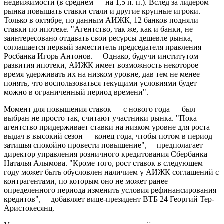
недвижимости (в среднем — на 1,5 п. п.). Вслед за лидером
рынка повышать ставки стали и другие крупные игроки.
Только в октябре, по данным АИЖК, 12 банков подняли
ставки по ипотеке. "Агентство, так же, как и банки, не
заинтересовано отдавать свои ресурсы дешевле рынка,—
соглашается первый заместитель председателя правления
Росбанка Игорь Антонов.— Однако, будучи институтом
развития ипотеки, АИЖК имеет возможность некоторое
время удерживать их на низком уровне, дав тем не менее
понять, что воспользоваться текущими условиями будет
можно в ограниченный период времени".
Момент для повышения ставок — с нового года — был
выбран не просто так, считают участники рынка. "Пока
агентство придерживает ставки на низком уровне для роста
выдач в высокий сезон — конец года, чтобы потом в период
затишья спокойно провести повышение",— предполагает
директор управления розничного кредитования Сбербанка
Наталья Алымова. "Кроме того, рост ставок в следующем
году может быть обусловлен наличием у АИЖК соглашений с
контрагентами, по которым оно не может ранее
определенного периода изменить условия рефинансирования
кредитов",— добавляет вице-президент ВТБ 24 Георгий Тер-
Аристокесянц.