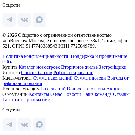
Соцсети
© 2026 Общество с ограниченной ответственностью
«поВоенке» Москва, Хорошёвское шоссе, 38к1, 5 этаж, офис
521, ОГРН 5147746388543 ИНН 7725849789.
Политика конфиденциальности.
Поддержка и продвижение
сайта
Купить
Каталог новостроек
Вторичное жильё
Застройщики
Ипотека
Список банков
Рефинансирование
Калькуляторы
Сумма накоплений
Сумма ипотеки
Выгода от
рефинансирования
Военнослужащим
База знаний
Вопросы и ответы
Акции
О компании
Контакты
О нас
Новости
Наша команда
Отзывы
Гарантии
Приложение
Соцсети