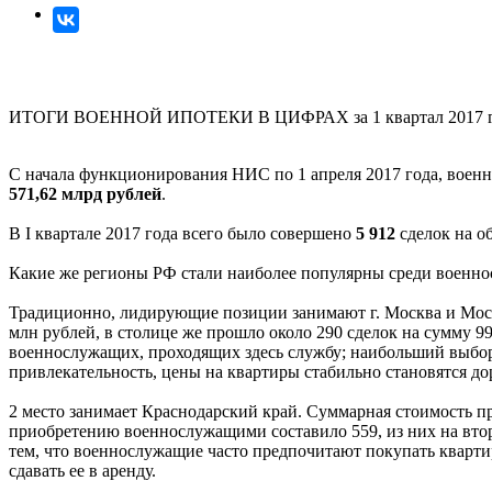
ИТОГИ ВОЕННОЙ ИПОТЕКИ В ЦИФРАХ за 1 квартал 2017 г
С начала функционирования НИС по 1 апреля 2017 года, вое
571,62 млрд рублей
.
В I квартале 2017 года всего было совершено
5 912
сделок на о
Какие же регионы РФ стали наиболее популярны среди военн
Традиционно, лидирующие позиции занимают г. Москва и Моск
млн рублей, в столице же прошло около 290 сделок на сумму 9
военнослужащих, проходящих здесь службу; наибольший выбор а
привлекательность, цены на квартиры стабильно становятся до
2 место занимает Краснодарский край. Суммарная стоимость п
приобретению военнослужащими составило 559, из них на вто
тем, что военнослужащие часто предпочитают покупать квартир
сдавать ее в аренду.