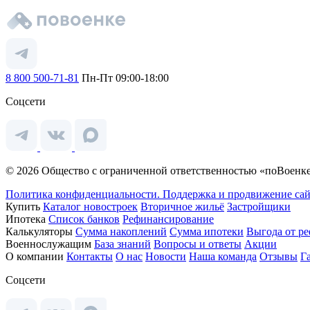
8 800 500-71-81
Пн-Пт 09:00-18:00
Соцсети
© 2026 Общество с ограниченной ответственностью «поВоенке
Политика конфиденциальности.
Поддержка и продвижение сай
Купить
Каталог новостроек
Вторичное жильё
Застройщики
Ипотека
Список банков
Рефинансирование
Калькуляторы
Сумма накоплений
Сумма ипотеки
Выгода от р
Военнослужащим
База знаний
Вопросы и ответы
Акции
О компании
Контакты
О нас
Новости
Наша команда
Отзывы
Г
Соцсети