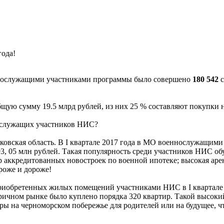
ода!
ннослужащими участниками программы было совершено
180 542
с
бщую сумму 19.5 млрд рублей, из них 25 % составляют покупки н
ослужащих участников НИС?
овская область. В I квартале 2017 года в МО военнослужащими
93, 05 млн рублей. Такая популярность среди участников НИС о
ккредитованных новостроек по военной ипотеке; высокая арендн
роже и дороже!
риобретенных жилых помещений участниками НИС в I квартале 2
ричном рынке было куплено порядка 320 квартир. Такой высоки
ы на черноморском побережье для родителей или на будущее, чт