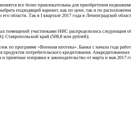
становятся все более привлекательны для приобретения недвиж
 выбрать подходящий вариант, как по цене, так и по расположен
 его области. Так в I квартале 2017 года в Ленинградской област
х помещений участниками НИС распределились следующим образ
й); Ставропольский край (508,8 млн рублей);
делок по программе «Военная ипотека». Банки с начала года ра
я продуктов потребительского кредитования. Аккредитованных з
 приятные поправки в законодательство от марта и мая 2017 го