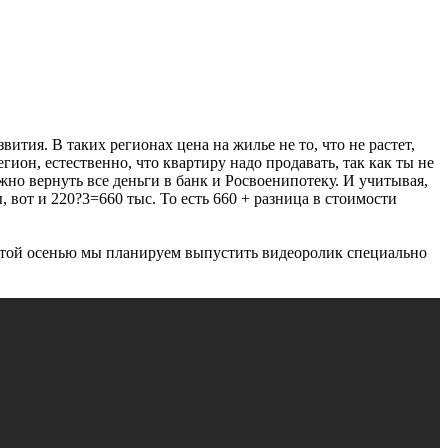
тия. В таких регионах цена на жилье не то, что не растет,
егион, естественно, что квартиру надо продавать, так как ты не
ужно вернуть все деньги в банк и Росвоенипотеку. И учитывая,
 вот и 220?3=660 тыс. То есть 660 + разница в стоимости
е этой осенью мы планируем выпустить видеоролик специально