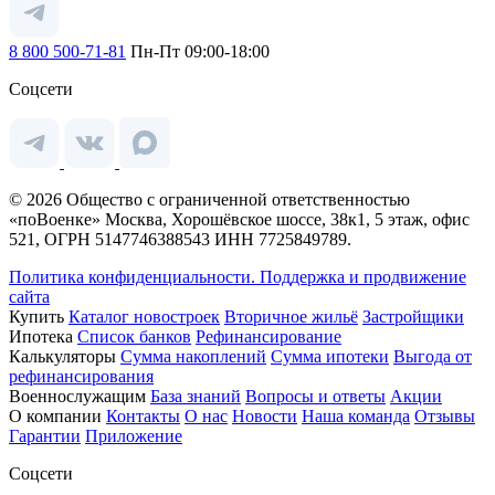
8 800 500-71-81
Пн-Пт 09:00-18:00
Соцсети
© 2026 Общество с ограниченной ответственностью
«поВоенке» Москва, Хорошёвское шоссе, 38к1, 5 этаж, офис
521, ОГРН 5147746388543 ИНН 7725849789.
Политика конфиденциальности.
Поддержка и продвижение
сайта
Купить
Каталог новостроек
Вторичное жильё
Застройщики
Ипотека
Список банков
Рефинансирование
Калькуляторы
Сумма накоплений
Сумма ипотеки
Выгода от
рефинансирования
Военнослужащим
База знаний
Вопросы и ответы
Акции
О компании
Контакты
О нас
Новости
Наша команда
Отзывы
Гарантии
Приложение
Соцсети