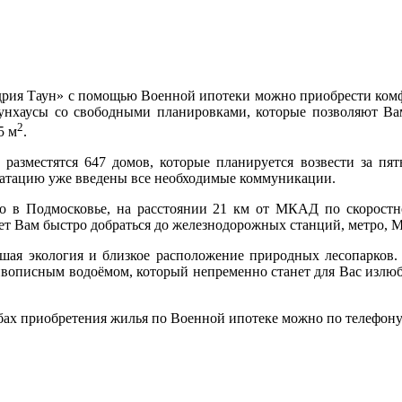
я Таун» с помощью Военной ипотеки можно приобрести комфортн
аунхаусы со свободными планировками, которые позволяют Вам
2
5 м
.
зместятся 647 домов, которые планируется возвести за пять 
луатацию уже введены все необходимые коммуникации.
о в Подмосковье, на расстоянии 21 км от МКАД по скоростн
ет Вам быстро добраться до железнодорожных станций, метро, 
шая экология и близкое расположение природных лесопарков. 
ивописным водоёмом, который непременно станет для Вас излюб
ах приобретения жилья по Военной ипотеке можно по телефон