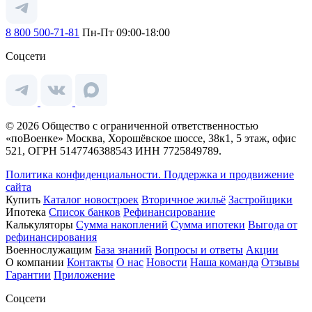
8 800 500-71-81
Пн-Пт 09:00-18:00
Соцсети
© 2026 Общество с ограниченной ответственностью
«поВоенке» Москва, Хорошёвское шоссе, 38к1, 5 этаж, офис
521, ОГРН 5147746388543 ИНН 7725849789.
Политика конфиденциальности.
Поддержка и продвижение
сайта
Купить
Каталог новостроек
Вторичное жильё
Застройщики
Ипотека
Список банков
Рефинансирование
Калькуляторы
Сумма накоплений
Сумма ипотеки
Выгода от
рефинансирования
Военнослужащим
База знаний
Вопросы и ответы
Акции
О компании
Контакты
О нас
Новости
Наша команда
Отзывы
Гарантии
Приложение
Соцсети