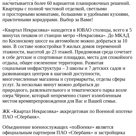
насчитывается более 60 вариантов планировочных решений.
Квартиры с полной чистовой отделкой, светлыми
и просторными комнатами, большими и удобными кухнями,
практичными коридорами. Выбор за Вами!
«Квартал Некрасовка» находится в ЮВАО столицы, всего в 5
минутах пешком от станции метро «Некрасовка». До МКАД
по Косинскому шоссе на автомобиле можно добраться за 10
мин. В составе новостройки 9 жилых домов переменной
этажности, высотой до 23 этажей. Придомовая среда сочетает
в себе детские и спортивные площадки, места для спокойного
отдыха, общее озеленение территории. Развитая
социальная инфраструктура – 3 школы и 7 детских садов и
развивающих центров в шаговой доступности,
многочисленные магазины и супермаркеты, отделы сферы
услуг. За несколько минут можно добраться до
природного, развлекательного и тематического парка возле
озера Чёрное, который непременно станет излюбленным
местом времяпрепровождения для Вас и Вашей семьи.
ЖК «Квартал Некрасовка» аккредитован по Военной ипотеке
ПАО «Сбербанк».
Объединение военнослужащих «поВоенке» является
официальным партнером ПАО «Сбербанк» и застройщика