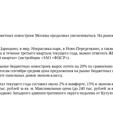
юджетных новостроек Москвы продолжал увеличиваться. На рыно
рицыно, в мкр. Некрасовка-парк, в Ново-Переделкино, а также
 в течение третьего квартала текущего года, можно отметить Ж
й квартал» (застройщик «ЗАО «ФЦСР»).
рынке бюджетных новостроек вырос почти на 20% по сравнению с
 итогам сентября средняя цена предложения на рынке бюджетных н
енте панельных домов эконом-класса.
тал текущего года составил около 2% в комфорте, 15% в эконом
ыс. рублей за кв. м. Максимальные цены (до 240 тыс. рублей з
ково Западного административного округа недалеко от Кутузов