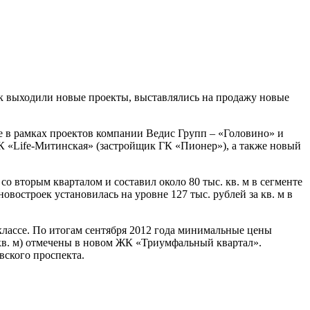
к выходили новые проекты, выставлялись на продажу новые
 в рамках проектов компании Ведис Групп – «Головино» и
К «Life-Митинская» (застройщик ГК «Пионер»), а также новый
о вторым кварталом и составил около 80 тыс. кв. м в сегменте
овостроек установилась на уровне 127 тыс. рублей за кв. м в
-классе. По итогам сентября 2012 года минимальные цены
а кв. м) отмечены в новом ЖК «Триумфальный квартал».
ского проспекта.