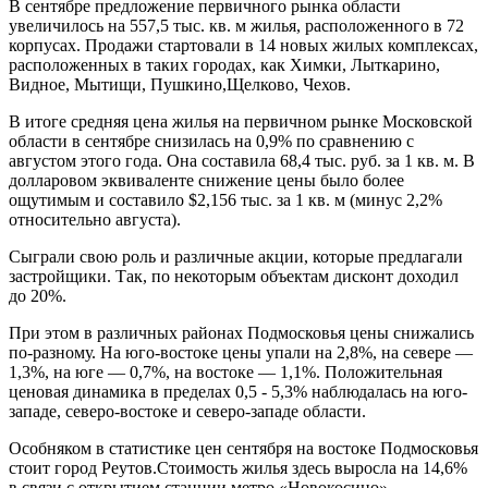
В сентябре предложение первичного рынка области
увеличилось на 557,5 тыс. кв. м жилья, расположенного в 72
корпусах. Продажи стартовали в 14 новых жилых комплексах,
расположенных в таких городах, как Химки, Лыткарино,
Видное, Мытищи, Пушкино,Щелково, Чехов.
В итоге средняя цена жилья на первичном рынке Московской
области в сентябре снизилась на 0,9% по сравнению с
августом этого года. Она составила 68,4 тыс. руб. за 1 кв. м. В
долларовом эквиваленте снижение цены было более
ощутимым и составило $2,156 тыс. за 1 кв. м (минус 2,2%
относительно августа).
Сыграли свою роль и различные акции, которые предлагали
застройщики. Так, по некоторым объектам дисконт доходил
до 20%.
При этом в различных районах Подмосковья цены снижались
по-разному. На юго-востоке цены упали на 2,8%, на севере —
1,3%, на юге — 0,7%, на востоке — 1,1%. Положительная
ценовая динамика в пределах 0,5 - 5,3% наблюдалась на юго-
западе, северо-востоке и северо-западе области.
Особняком в статистике цен сентября на востоке Подмосковья
стоит город Реутов.Стоимость жилья здесь выросла на 14,6%
в связи с открытием станции метро «Новокосино».