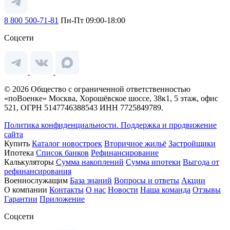
8 800 500-71-81
Пн-Пт 09:00-18:00
Соцсети
© 2026 Общество с ограниченной ответственностью
«поВоенке» Москва, Хорошёвское шоссе, 38к1, 5 этаж, офис
521, ОГРН 5147746388543 ИНН 7725849789.
Политика конфиденциальности.
Поддержка и продвижение
сайта
Купить
Каталог новостроек
Вторичное жильё
Застройщики
Ипотека
Список банков
Рефинансирование
Калькуляторы
Сумма накоплений
Сумма ипотеки
Выгода от
рефинансирования
Военнослужащим
База знаний
Вопросы и ответы
Акции
О компании
Контакты
О нас
Новости
Наша команда
Отзывы
Гарантии
Приложение
Соцсети