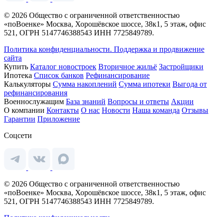
© 2026 Общество с ограниченной ответственностью
«поВоенке» Москва, Хорошёвское шоссе, 38к1, 5 этаж, офис
521, ОГРН 5147746388543 ИНН 7725849789.
Политика конфиденциальности.
Поддержка и продвижение
сайта
Купить
Каталог новостроек
Вторичное жильё
Застройщики
Ипотека
Список банков
Рефинансирование
Калькуляторы
Сумма накоплений
Сумма ипотеки
Выгода от
рефинансирования
Военнослужащим
База знаний
Вопросы и ответы
Акции
О компании
Контакты
О нас
Новости
Наша команда
Отзывы
Гарантии
Приложение
Соцсети
© 2026 Общество с ограниченной ответственностью
«поВоенке» Москва, Хорошёвское шоссе, 38к1, 5 этаж, офис
521, ОГРН 5147746388543 ИНН 7725849789.