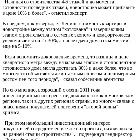
"Начиная со строительства 4-5 этажей и до момента
готовности последних этажей, новостройка может прибавить
в цене 10% и более", - отметил эксперт.
В среднем, как утверждает Лепиш, стоимость квартиры в
новостройке между этапом "котлована" и завершающим
этапом строительства в сегменте эконом- и комфорт-класса
увеличивается на 25-30%, а после сдачи дома госкомиссии -
еще на 5-10%.
"Если вспомнить докризисные времена, то разница в цене
квадратного метра между начальным этапом и стопроцентной
готовностью дома могла достигать 80% и даже более, что во
многом это объясняется ажиотажным спросом и непомерным
ростом цен того периода", - сказал собеседник агентства.
По его мнению, возросший с осени 2011 года
инвестиционный интерес к недвижимости как в московском
регионе, так и в других регионах страны, во многом связан с
опасениями покупателей повторения "второй волны"
кризиса.
"При этом наибольший инвестиционный интерес
покупателей сосредоточен все же на проектах, находящихся
на ранней стадии строительства", - подчеркнул гендиректор
"Домус финанс".