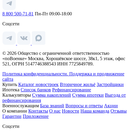
8 800 500-71-81
Пн-Пт 09:00-18:00
Соцсети
© 2026 Общество с ограниченной ответственностью
«поВоенке» Москва, Хорошёвское шоссе, 38к1, 5 этаж, офис
521, ОГРН 5147746388543 ИНН 7725849789.
Политика конфиденциальности.
Поддержка и продвижение
сайта
Купить
Каталог новостроек
Вторичное жильё
Застройщики
Ипотека
Список банков
Рефинансирование
Калькуляторы
Сумма накоплений
Сумма ипотеки
Выгода от
рефинансирования
Военнослужащим
База знаний
Вопросы и ответы
Акции
О компании
Контакты
О нас
Новости
Наша команда
Отзывы
Гарантии
Приложение
Соцсети