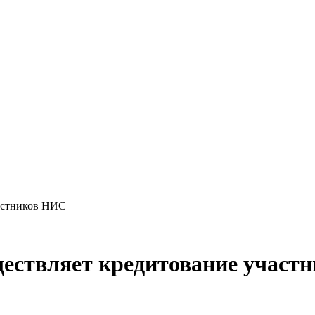
астников НИС
твляет кредитование участ