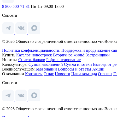
8 800 500-71-81
Пн-Пт 09:00-18:00
Соцсети
© 2026 Общество с ограниченной ответственностью «поВоенке
Политика конфиденциальности.
Поддержка и продвижение сай
Купить
Каталог новостроек
Вторичное жильё
Застройщики
Ипотека
Список банков
Рефинансирование
Калькуляторы
Сумма накоплений
Сумма ипотеки
Выгода от р
Военнослужащим
База знаний
Вопросы и ответы
Акции
О компании
Контакты
О нас
Новости
Наша команда
Отзывы
Г
Соцсети
© 2026 Общество с ограниченной ответственностью «поВоенке