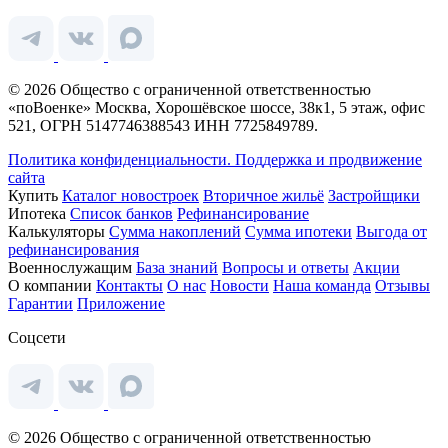
© 2026 Общество с ограниченной ответственностью
«поВоенке» Москва, Хорошёвское шоссе, 38к1, 5 этаж, офис
521, ОГРН 5147746388543 ИНН 7725849789.
Политика конфиденциальности.
Поддержка и продвижение
сайта
Купить
Каталог новостроек
Вторичное жильё
Застройщики
Ипотека
Список банков
Рефинансирование
Калькуляторы
Сумма накоплений
Сумма ипотеки
Выгода от
рефинансирования
Военнослужащим
База знаний
Вопросы и ответы
Акции
О компании
Контакты
О нас
Новости
Наша команда
Отзывы
Гарантии
Приложение
Соцсети
© 2026 Общество с ограниченной ответственностью