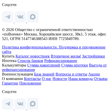
Соцсети
© 2026 Общество с ограниченной ответственностью
«поВоенке» Москва, Хорошёвское шоссе, 38к1, 5 этаж, офис
521, ОГРН 5147746388543 ИНН 7725849789.
Политика конфиденциальности.
Поддержка и продвижение
сайта
Купить
Каталог новостроек
Вторичное жильё
Застройщики
Ипотека
Список банков
Рефинансирование
Калькуляторы
Сумма накоплений
Сумма ипотеки
Выгода от
рефинансирования
Военнослужащим
База знаний
Вопросы и ответы
Акции
О компании
Контакты
О нас
Новости
Наша команда
Отзывы
Гарантии
Приложение
Соцсети