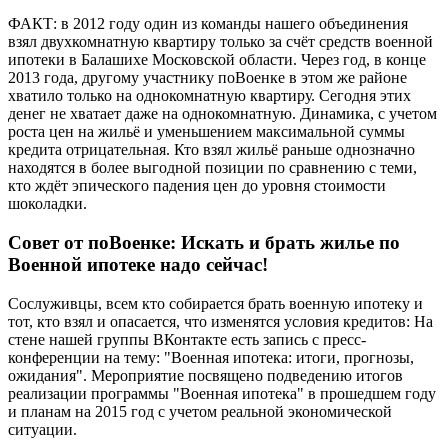
ФАКТ: в 2012 году один из команды нашего объединения
взял двухкомнатную квартиру только за счёт средств военной
ипотеки в Балашихе Московской области. Через год, в конце
2013 года, другому участнику поВоенке в этом же районе
хватило только на однокомнатную квартиру. Сегодня этих
денег не хватает даже на однокомнатную. Динамика, с учетом
роста цен на жильё и уменьшением максимальной суммы
кредита отрицательная. Кто взял жильё раньше однозначно
находятся в более выгодной позиции по сравнению с теми,
кто ждёт эпического падения цен до уровня стоимости
шоколадки.
Совет от поВоенке: Искать и брать жилье по
Военной ипотеке надо сейчас!
Сослуживцы, всем кто собирается брать военную ипотеку и
тот, кто взял и опасается, что изменятся условия кредитов: На
стене нашей группы ВКонтакте есть запись с пресс-
конференции на тему: "Военная ипотека: итоги, прогнозы,
ожидания". Мероприятие посвящено подведению итогов
реализации программы "Военная ипотека" в прошедшем году
и планам на 2015 год с учетом реальной экономической
ситуации.