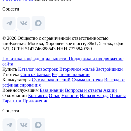
Соцсети
© 2026 Общество с ограниченной ответственностью
«поВоенке» Москва, Хорошёвское шоссе, 38к1, 5 этаж, офис
521, ОГРН 5147746388543 ИНН 7725849789.
Политика конфиденциальности.
Поддержка и продвижение
сайта
Купить
Каталог новостроек
Вторичное жильё
Застройщики
Ипотека
Список банков
Рефинансирование
Калькуляторы
Сумма накоплений
Сумма ипотеки
Выгода от
рефинансирования
Военнослужащим
База знаний
Вопросы и ответы
Акции
О компании
Контакты
О нас
Новости
Наша команда
Отзывы
Гарантии
Приложение
Соцсети