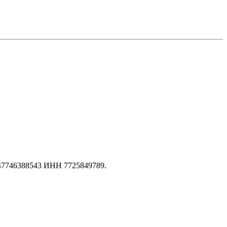
147746388543 ИНН 7725849789.