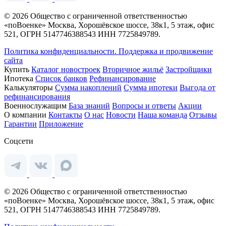
© 2026 Общество с ограниченной ответственностью
«поВоенке» Москва, Хорошёвское шоссе, 38к1, 5 этаж, офис
521, ОГРН 5147746388543 ИНН 7725849789.
Политика конфиденциальности.
Поддержка и продвижение
сайта
Купить
Каталог новостроек
Вторичное жильё
Застройщики
Ипотека
Список банков
Рефинансирование
Калькуляторы
Сумма накоплений
Сумма ипотеки
Выгода от
рефинансирования
Военнослужащим
База знаний
Вопросы и ответы
Акции
О компании
Контакты
О нас
Новости
Наша команда
Отзывы
Гарантии
Приложение
Соцсети
© 2026 Общество с ограниченной ответственностью
«поВоенке» Москва, Хорошёвское шоссе, 38к1, 5 этаж, офис
521, ОГРН 5147746388543 ИНН 7725849789.