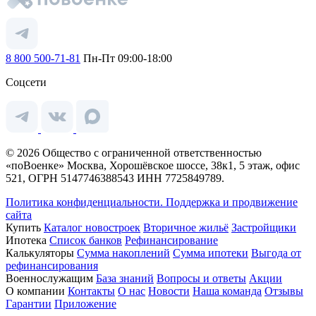
8 800 500-71-81
Пн-Пт 09:00-18:00
Соцсети
© 2026 Общество с ограниченной ответственностью
«поВоенке» Москва, Хорошёвское шоссе, 38к1, 5 этаж, офис
521, ОГРН 5147746388543 ИНН 7725849789.
Политика конфиденциальности.
Поддержка и продвижение
сайта
Купить
Каталог новостроек
Вторичное жильё
Застройщики
Ипотека
Список банков
Рефинансирование
Калькуляторы
Сумма накоплений
Сумма ипотеки
Выгода от
рефинансирования
Военнослужащим
База знаний
Вопросы и ответы
Акции
О компании
Контакты
О нас
Новости
Наша команда
Отзывы
Гарантии
Приложение