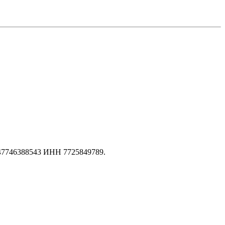
147746388543 ИНН 7725849789.