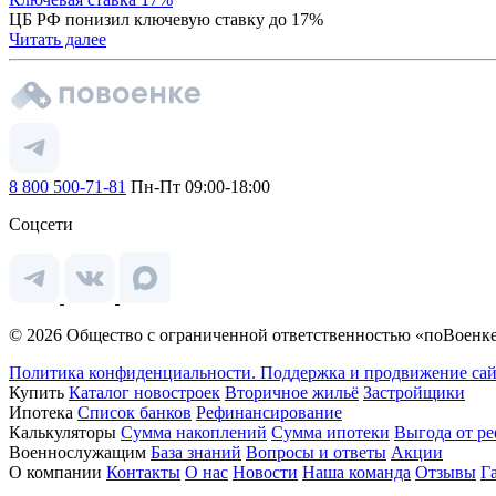
ЦБ РФ понизил ключевую ставку до 17%
Читать далее
8 800 500-71-81
Пн-Пт 09:00-18:00
Соцсети
© 2026 Общество с ограниченной ответственностью «поВоенке
Политика конфиденциальности.
Поддержка и продвижение сай
Купить
Каталог новостроек
Вторичное жильё
Застройщики
Ипотека
Список банков
Рефинансирование
Калькуляторы
Сумма накоплений
Сумма ипотеки
Выгода от р
Военнослужащим
База знаний
Вопросы и ответы
Акции
О компании
Контакты
О нас
Новости
Наша команда
Отзывы
Г